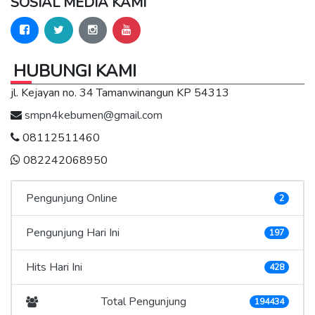
SOSIAL MEDIA KAMI
HUBUNGI KAMI
jl. Kejayan no. 34 Tamanwinangun KP 54313
smpn4kebumen@gmail.com
08112511460
082242068950
Pengunjung Online
2
Pengunjung Hari Ini
197
Hits Hari Ini
428
Total Pengunjung
194434