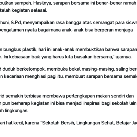
ulkan sampah. Hasilnya, sarapan bersama ini benar-benar ramah
elah kegiatan selesai.
uni, S.Pd, menyampaikan rasa bangga atas semangat para siswa
i pengalaman nyata bagaimana anak-anak bisa berperan menjaga
n bungkus plastik, hari ini anak-anak membuktikan bahwa sarapan
 Ini kebiasaan baik yang harus kita biasakan bersama,” ujarnya.
d duduk berkelompok, membuka bekal masing-masing, saling berc
an keceriaan menghiasi pagi itu, membuat sarapan bersama semak
urid semakin terbiasa membawa perlengkapan makan sendiri dan
pun berharap kegiatan ini bisa menjadi inspirasi bagi sekolah lain
h lingkungan.
 hal kecil, karena “Sekolah Bersih, Lingkungan Sehat, Belajar Ja