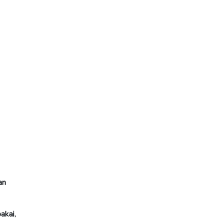
an
akai,