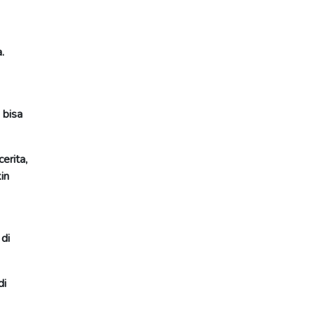
.
 bisa
erita,
in
 di
di