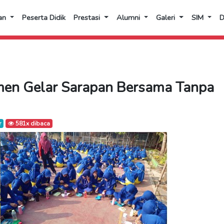
an
Peserta Didik
Prestasi
Alumni
Galeri
SIM
men Gelar Sarapan Bersama Tanpa
r
581x dibaca