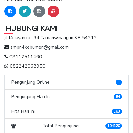
HUBUNGI KAMI
jl. Kejayan no. 34 Tamanwinangun KP 54313
smpn4kebumen@gmail.com
08112511460
082242068950
Pengunjung Online
1
Pengunjung Hari Ini
84
Hits Hari Ini
183
Total Pengunjung
194320