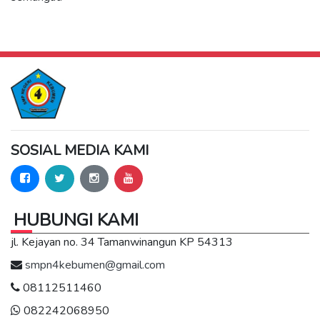
SOSIAL MEDIA KAMI
HUBUNGI KAMI
jl. Kejayan no. 34 Tamanwinangun KP 54313
smpn4kebumen@gmail.com
08112511460
082242068950