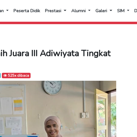
an
Peserta Didik
Prestasi
Alumni
Galeri
SIM
 Juara III Adiwiyata Tingkat
525x dibaca