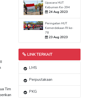
Upacara HUT
Kebumen Ke-394
24 Aug 2023
Peringatan HUT
Kemerdekaan RI ke-
78
23 Aug 2023
LINK TERKAIT
II
m
LMS
Perpustakaan
ua Tim
PKG
berikan