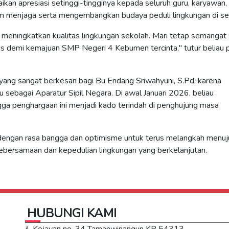
n apresiasi setinggi-tingginya kepada seluruh guru, karyawan,
lam menjaga serta mengembangkan budaya peduli lingkungan di se
rus meningkatkan kualitas lingkungan sekolah. Mari tetap semangat
rus demi kemajuan SMP Negeri 4 Kebumen tercinta," tutur beliau 
yang sangat berkesan bagi Bu Endang Sriwahyuni, S.Pd, karena
 sebagai Aparatur Sipil Negara. Di awal Januari 2026, beliau
ga penghargaan ini menjadi kado terindah di penghujung masa
 dengan rasa bangga dan optimisme untuk terus melangkah menuj
ebersamaan dan kepedulian lingkungan yang berkelanjutan.
HUBUNGI KAMI
jl. Kejayan no. 34 Tamanwinangun KP 54313