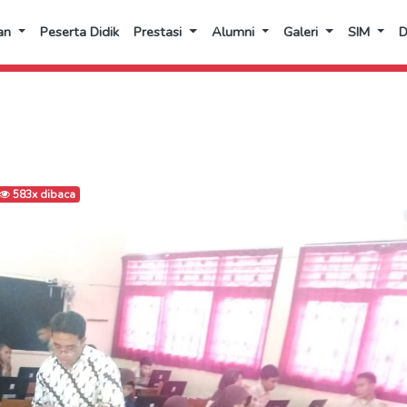
an
Peserta Didik
Prestasi
Alumni
Galeri
SIM
583x dibaca