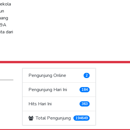
sekola
un
uang
s 9A
ta dari
Pengunjung Online
2
Pengunjung Hari Ini
184
Hits Hari Ini
363
Total Pengunjung
194649