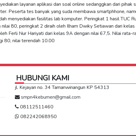
yediakan layanan aplikasi dan soal online sedanggkan dari pihak 
puter. Peserta tes banyak yang suda membawa smartphhone, nam
dah menyediakan fasilitas lab komputer. Peringkat 1 hasil TUC R
 nilai 80, peringkat 2 diraih oleh Ilham Dwiky Setiawan dari kela
eh Ferli Nur Hariyati dari kelas 9A dengan nilai 67,5. Nilai rata-ra
gi 80, nilai terendah 10.00
HUBUNGI KAMI
jl. Kejayan no. 34 Tamanwinangun KP 54313
smpn4kebumen@gmail.com
08112511460
082242068950