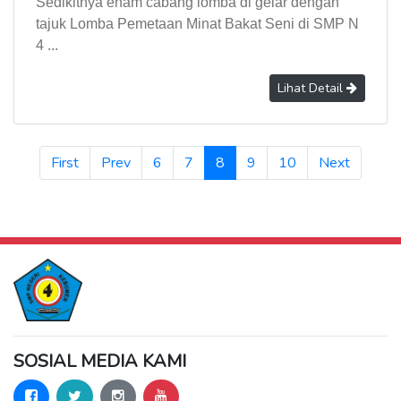
Sedikitnya enam cabang lomba di gelar dengan
tajuk Lomba Pemetaan Minat Bakat Seni di SMP N
4 ...
Lihat Detail
(current)
First
Prev
6
7
8
9
10
Next
SOSIAL MEDIA KAMI