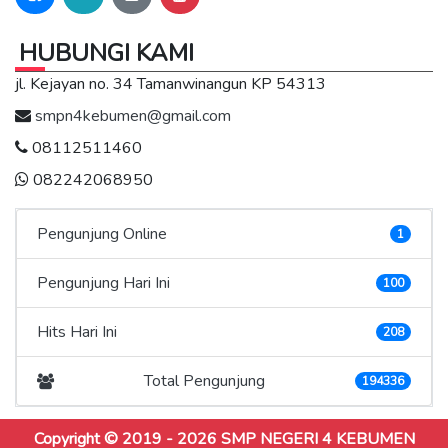
HUBUNGI KAMI
jl. Kejayan no. 34 Tamanwinangun KP 54313
smpn4kebumen@gmail.com
08112511460
082242068950
Pengunjung Online
1
Pengunjung Hari Ini
100
Hits Hari Ini
208
Total Pengunjung
194336
Copyright © 2019 - 2026
SMP NEGERI 4 KEBUMEN