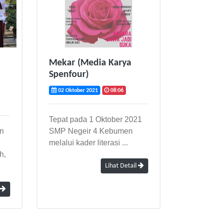
Mekar (Media Karya
Spenfour)
02 Oktober 2021
08:06
Tepat pada 1 Oktober 2021
n
SMP Negeir 4 Kebumen
melalui kader literasi ...
h,
Lihat Detail