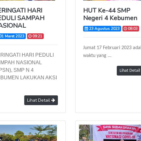
ERINGATI HARI
HUT Ke-44 SMP
EDULI SAMPAH
Negeri 4 Kebumen
ASIONAL
23 Agustus 2023
08:03
01 Maret 2023
09:21
Jumat 17 Februari 2023 ada
RINGATI HARI PEDULI
waktu yang ...
MPAH NASIONAL
PSN), SMP N 4
Lihat Detail
BUMEN LAKUKAN AKSI
Lihat Detail