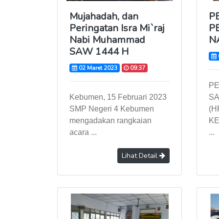
Mujahadah, dan
P
Peringatan Isra Mi`raj
P
Nabi Muhammad
N
SAW 1444 H
02 Maret 2023
09:37
PE
Kebumen, 15 Februari 2023
SA
SMP Negeri 4 Kebumen
(H
mengadakan rangkaian
KE
acara ...
...
Lihat Detail