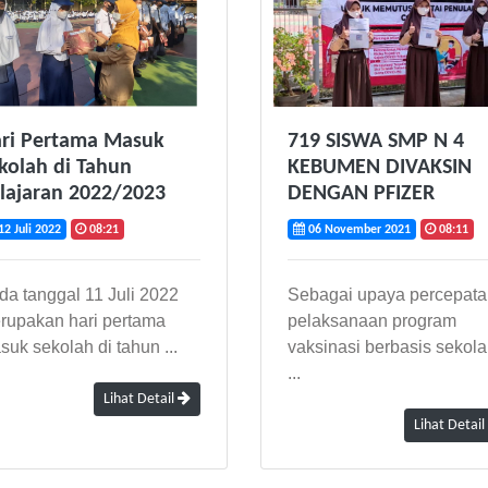
ri Pertama Masuk
719 SISWA SMP N 4
kolah di Tahun
KEBUMEN DIVAKSIN
lajaran 2022/2023
DENGAN PFIZER
2 Juli 2022
08:21
06 November 2021
08:11
da tanggal 11 Juli 2022
Sebagai upaya percepata
rupakan hari pertama
pelaksanaan program
suk sekolah di tahun ...
vaksinasi berbasis sekola
...
Lihat Detail
Lihat Detail