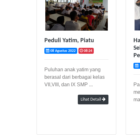
Peduli Yatim, Piatu
Ha
Se
08 Agustus 2022
08:24
Pe
1
Puluhan anak yatim yang
berasal dari berbagai kelas
VII,VIII, dan IX SMP ...
Pa
me
ma
Lihat Detail